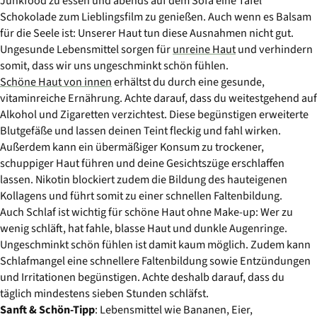
Junkfood zu essen und abends auf dem Sofa eine Tafel
Schokolade zum Lieblingsfilm zu genießen. Auch wenn es Balsam
für die Seele ist: Unserer Haut tun diese Ausnahmen nicht gut.
Ungesunde Lebensmittel sorgen für
unreine Haut
und verhindern
somit, dass wir uns ungeschminkt schön fühlen.
Schöne Haut von innen
erhältst du durch eine gesunde,
vitaminreiche Ernährung. Achte darauf, dass du weitestgehend auf
Alkohol und Zigaretten verzichtest. Diese begünstigen erweiterte
Blutgefäße und lassen deinen Teint fleckig und fahl wirken.
Außerdem kann ein übermäßiger Konsum zu trockener,
schuppiger Haut führen und deine Gesichtszüge erschlaffen
lassen. Nikotin blockiert zudem die Bildung des hauteigenen
Kollagens und führt somit zu einer schnellen Faltenbildung.
Auch Schlaf ist wichtig für schöne Haut ohne Make-up: Wer zu
wenig schläft, hat fahle, blasse Haut und dunkle Augenringe.
Ungeschminkt schön fühlen ist damit kaum möglich. Zudem kann
Schlafmangel eine schnellere Faltenbildung sowie Entzündungen
und Irritationen begünstigen. Achte deshalb darauf, dass du
täglich mindestens sieben Stunden schläfst.
Sanft & Schön-Tipp
: Lebensmittel wie Bananen, Eier,