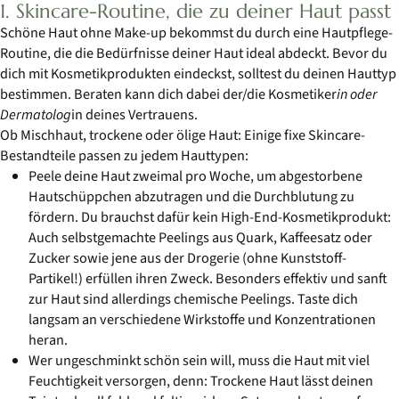
1. Skincare-Routine, die zu deiner Haut passt
Schöne Haut ohne Make-up bekommst du durch eine Hautpflege-
Routine, die die Bedürfnisse deiner Haut ideal abdeckt. Bevor du
dich mit Kosmetikprodukten eindeckst, solltest du deinen Hauttyp
bestimmen. Beraten kann dich dabei der/die Kosmetiker
in oder
Dermatolog
in deines Vertrauens.
Ob Mischhaut, trockene oder ölige Haut: Einige fixe Skincare-
Bestandteile passen zu jedem Hauttypen:
Peele deine Haut zweimal pro Woche, um abgestorbene
Hautschüppchen abzutragen und die Durchblutung zu
fördern. Du brauchst dafür kein High-End-Kosmetikprodukt:
Auch selbstgemachte Peelings aus Quark, Kaffeesatz oder
Zucker sowie jene aus der Drogerie (ohne Kunststoff-
Partikel!) erfüllen ihren Zweck. Besonders effektiv und sanft
zur Haut sind allerdings chemische Peelings. Taste dich
langsam an verschiedene Wirkstoffe und Konzentrationen
heran.
Wer ungeschminkt schön sein will, muss die Haut mit viel
Feuchtigkeit versorgen, denn: Trockene Haut lässt deinen