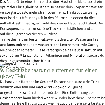
Das A und O für eine strahlend schöne Haut ohne Make-up ist ein
optimaler Flüssigkeitshaushalt. Je besser dein Körper mit Wasser
versorgt ist, desto mehr strahlt dein Teint. Trinkst du zu wenig
oder ist die Luftfeuchtigkeit in den Räumen, in denen du dich
aufhältst, sehr niedrig, entzieht dies deiner Haut Feuchtigkeit. Die
Konsequenz daraus: unschöne Trockenheitsfältchen und Linien,
auf die du gerne verzichten würdest.
Trinke deshalb im besten Fall zwei bis drei Liter Wasser am Tag
und konsumiere zudem wasserreiche Lebensmittel wie Gurke,
Melone oder Tomaten. Diese versorgen deine Haut zusätzlich mit
sekundären Pflanzenstoffen, Vitaminen und Mineralien, sodass du
dich ungeschminkt schön fühlst.
Bild: Ron Lach/pexels
9. Gesichtsbehaarung entfernen für einen
glowy Teint
Du hast viele Härchen im Gesicht? Es kann sein, dass dein Teint
dadurch eher fahl und matt wirkt – obwohl du gerne
ungeschminkt schön strahlen würdest. Eine Entfernung der
Gesichtshaare kann hierbei wahre Wunder bewirken: Einerseits ist
deine haarfreie Haut so glowy wie nie zuvor, andererseits lässt sie