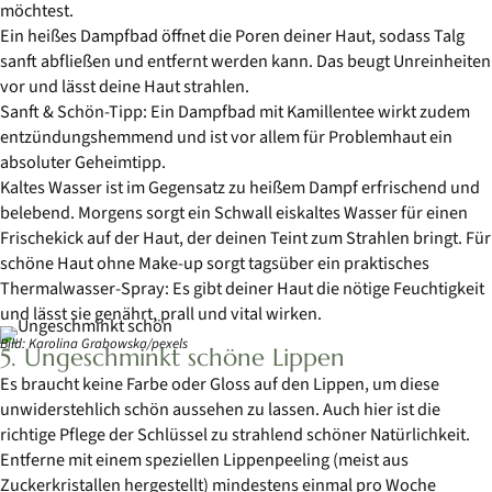
möchtest.
Ein heißes Dampfbad öffnet die Poren deiner Haut, sodass Talg
sanft abfließen und entfernt werden kann. Das beugt Unreinheiten
vor und lässt deine Haut strahlen.
Sanft & Schön-Tipp: Ein Dampfbad mit Kamillentee wirkt zudem
entzündungshemmend und ist vor allem für Problemhaut ein
absoluter Geheimtipp.
Kaltes Wasser ist im Gegensatz zu heißem Dampf erfrischend und
belebend. Morgens sorgt ein Schwall eiskaltes Wasser für einen
Frischekick auf der Haut, der deinen Teint zum Strahlen bringt. Für
schöne Haut ohne Make-up sorgt tagsüber ein praktisches
Thermalwasser-Spray: Es gibt deiner Haut die nötige Feuchtigkeit
und lässt sie genährt, prall und vital wirken.
Bild: Karolina Grabowska/pexels
5. Ungeschminkt schöne Lippen
Es braucht keine Farbe oder Gloss auf den Lippen, um diese
unwiderstehlich schön aussehen zu lassen. Auch hier ist die
richtige Pflege der Schlüssel zu strahlend schöner Natürlichkeit.
Entferne mit einem speziellen Lippenpeeling (meist aus
Zuckerkristallen hergestellt) mindestens einmal pro Woche