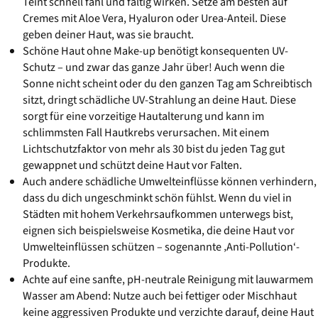
Teint schnell fahl und faltig wirken. Setze am besten auf
Cremes mit Aloe Vera, Hyaluron oder Urea-Anteil. Diese
geben deiner Haut, was sie braucht.
Schöne Haut ohne Make-up benötigt konsequenten UV-
Schutz – und zwar das ganze Jahr über! Auch wenn die
Sonne nicht scheint oder du den ganzen Tag am Schreibtisch
sitzt, dringt schädliche UV-Strahlung an deine Haut. Diese
sorgt für eine vorzeitige Hautalterung und kann im
schlimmsten Fall Hautkrebs verursachen. Mit einem
Lichtschutzfaktor von mehr als 30 bist du jeden Tag gut
gewappnet und schützt deine Haut vor Falten.
Auch andere schädliche Umwelteinflüsse können verhindern,
dass du dich ungeschminkt schön fühlst. Wenn du viel in
Städten mit hohem Verkehrsaufkommen unterwegs bist,
eignen sich beispielsweise Kosmetika, die deine Haut vor
Umwelteinflüssen schützen – sogenannte ‚Anti-Pollution‘-
Produkte.
Achte auf eine sanfte, pH-neutrale Reinigung mit lauwarmem
Wasser am Abend: Nutze auch bei fettiger oder Mischhaut
keine aggressiven Produkte und verzichte darauf, deine Haut