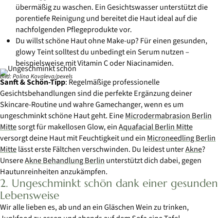
übermäßig zu waschen. Ein Gesichtswasser unterstützt die
porentiefe Reinigung und bereitet die Haut ideal auf die
nachfolgenden Pflegeprodukte vor.
Du willst schöne Haut ohne Make-up? Für einen gesunden,
glowy Teint solltest du unbedingt ein Serum nutzen –
beispielsweise mit Vitamin C oder Niacinamiden.
Bild: Polina Kovaleva/pexels
Sanft & Schön-Tipp
: Regelmäßige professionelle
Gesichtsbehandlungen sind die perfekte Ergänzung deiner
Skincare-Routine und wahre Gamechanger, wenn es um
ungeschminkt schöne Haut geht. Eine
Microdermabrasion Berlin
Mitte
sorgt für makellosen Glow, ein
Aquafacial Berlin Mitte
versorgt deine Haut mit Feuchtigkeit und ein
Microneedling Berlin
Mitte
lässt erste Fältchen verschwinden. Du leidest unter
Akne
?
Unsere
Akne Behandlung Berlin
unterstützt dich dabei, gegen
Hautunreinheiten anzukämpfen.
2. Ungeschminkt schön dank einer gesunden
Lebensweise
Wir alle lieben es, ab und an ein Gläschen Wein zu trinken,