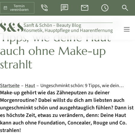
Telefon
WhatsApp
E-Mail
Öffnungszeiten
Suche
Termin
vereinbaren
HAUT
Ungeschminkt schön: 9
Skip
Sanft & Schön – Beauty Blog
Kosmetik, Hauptpflege und Haarentfernung
Navigati
Tipps, wie deine Haut
auch ohne Make-up
strahlt
Startseite
Haut
Ungeschminkt schön: 9 Tipps, wie deine Haut auch ohne Make-up strahlt
Make-up gehört wie das Zähneputzen zu deiner
Morgenroutine? Dabei willst du dich am liebsten auch
ungeschminkt schön und ausgehtauglich fühlen? Dann ist
es höchste Zeit, etwas zu verändern, denn: Deine Haut
kann auch ohne Foundation, Concealer, Rouge und Co.
strahlen!