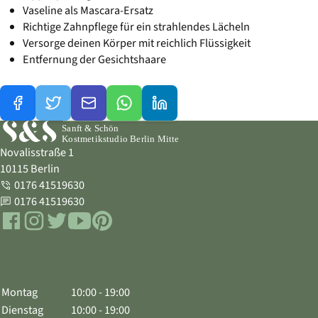
Vaseline als Mascara-Ersatz
Richtige Zahnpflege für ein strahlendes Lächeln
Versorge deinen Körper mit reichlich Flüssigkeit
Entfernung der Gesichtshaare
Novalisstraße 1
10115 Berlin
0176 41519630
Telefon
0176 41519630
WhatsApp
Facebook
Instagram
Twitter
YouTube
Pinterest
Öffnungszeiten
Montag
10:00 - 19:00
Dienstag
10:00 - 19:00