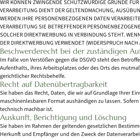
WIR KÖNNEN ZWINGENDE SCHUTZWÜRDIGE GRÜNDE FÜR D
VERARBEITUNG DIENT DER GELTENDMACHUNG, AUSÜBUNG
WERDEN IHRE PERSONENBEZOGENEN DATEN VERARBEITET,
VERARBEITUNG SIE BETREFFENDER PERSONENBEZOGENER 
SOLCHER DIREKTWERBUNG IN VERBINDUNG STEHT. WEN
DER DIREKTWERBUNG VERWENDET (WIDERSPRUCH NACH ART
Beschwerde­recht bei der zuständigen Auf
Im Falle von Verstößen gegen die DSGVO steht den Betroff
Aufenthalts, ihres Arbeitsplatzes oder des Orts des mutm
gerichtlicher Rechtsbehelfe.
Recht auf Daten­übertrag­barkeit
Sie haben das Recht, Daten, die wir auf Grundlage Ihrer Ein
maschinenlesbaren Format aushändigen zu lassen. Sofern Si
technisch machbar ist.
Auskunft, Berichtigung und Löschung
Sie haben im Rahmen der geltenden gesetzlichen Bestimmu
Herkunft und Empfänger und den Zweck der Datenverarbeit