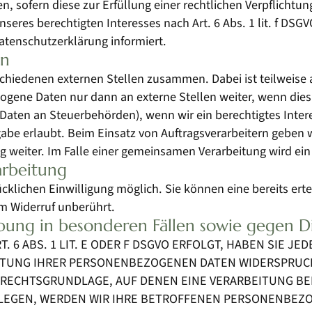
n, sofern diese zur Erfüllung einer rechtlichen Verpflichtung 
res berechtigten Interesses nach Art. 6 Abs. 1 lit. f DSGVO
atenschutzerklärung informiert.
en
rschiedenen externen Stellen zusammen. Dabei ist teilwei
ogene Daten nur dann an externe Stellen weiter, wenn dies 
on Daten an Steuerbehörden), wenn wir ein berechtigtes Inter
abe erlaubt. Beim Einsatz von Auftragsverarbeitern geben
ng weiter. Im Falle einer gemeinsamen Verarbeitung wird e
arbeitung
klichen Einwilligung möglich. Sie können eine bereits ertei
om Widerruf unberührt.
ung in besonderen Fällen sowie gegen D
6 ABS. 1 LIT. E ODER F DSGVO ERFOLGT, HABEN SIE JED
TUNG IHRER PERSONENBEZOGENEN DATEN WIDERSPRUCH E
 RECHTSGRUNDLAGE, AUF DENEN EINE VERARBEITUNG BE
EGEN, WERDEN WIR IHRE BETROFFENEN PERSONENBEZOG