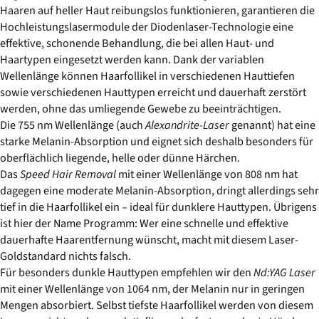
Haaren auf heller Haut reibungslos funktionieren, garantieren die
Hochleistungslasermodule der Diodenlaser-Technologie eine
effektive, schonende Behandlung, die bei allen Haut- und
Haartypen eingesetzt werden kann. Dank der variablen
Wellenlänge können Haarfollikel in verschiedenen Hauttiefen
sowie verschiedenen Hauttypen erreicht und dauerhaft zerstört
werden, ohne das umliegende Gewebe zu beeinträchtigen.
Die 755 nm Wellenlänge (auch
Alexandrite-Laser
genannt) hat eine
starke Melanin-Absorption und eignet sich deshalb besonders für
oberflächlich liegende, helle oder dünne Härchen.
Das
Speed Hair Removal
mit einer Wellenlänge von 808 nm hat
dagegen eine moderate Melanin-Absorption, dringt allerdings sehr
tief in die Haarfollikel ein – ideal für dunklere Hauttypen. Übrigens
ist hier der Name Programm: Wer eine schnelle und effektive
dauerhafte Haarentfernung wünscht, macht mit diesem Laser-
Goldstandard nichts falsch.
Für besonders dunkle Hauttypen empfehlen wir den
Nd:YAG Laser
mit einer Wellenlänge von 1064 nm, der Melanin nur in geringen
Mengen absorbiert. Selbst tiefste Haarfollikel werden von diesem