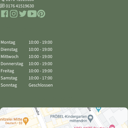
Telefon
0176 41519630
WhatsApp
Facebook
Instagram
Twitter
YouTube
Pinterest
Öffnungszeiten
Montag
10:00 - 19:00
Dienstag
10:00 - 19:00
Mittwoch
10:00 - 19:00
Donnerstag
10:00 - 19:00
Freitag
10:00 - 19:00
Samstag
10:00 - 17:00
Sonntag
Geschlossen
Anfahrt mit Google Maps