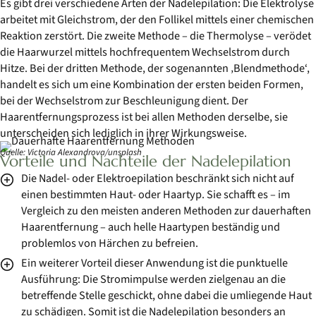
Es gibt drei verschiedene Arten der Nadelepilation: Die Elektrolyse
arbeitet mit Gleichstrom, der den Follikel mittels einer chemischen
Reaktion zerstört. Die zweite Methode – die Thermolyse – verödet
die Haarwurzel mittels hochfrequentem Wechselstrom durch
Hitze. Bei der dritten Methode, der sogenannten ‚Blendmethode‘,
handelt es sich um eine Kombination der ersten beiden Formen,
bei der Wechselstrom zur Beschleunigung dient. Der
Haarentfernungsprozess ist bei allen Methoden derselbe, sie
unterscheiden sich lediglich in ihrer Wirkungsweise.
Quelle: Victoria Alexandrova/unsplash
Vorteile und Nachteile der Nadelepilation
Die Nadel- oder Elektroepilation beschränkt sich nicht auf
einen bestimmten Haut- oder Haartyp. Sie schafft es – im
Vergleich zu den meisten anderen Methoden zur dauerhaften
Haarentfernung – auch helle Haartypen beständig und
problemlos von Härchen zu befreien.
Ein weiterer Vorteil dieser Anwendung ist die punktuelle
Ausführung: Die Stromimpulse werden zielgenau an die
betreffende Stelle geschickt, ohne dabei die umliegende Haut
zu schädigen. Somit ist die Nadelepilation besonders an