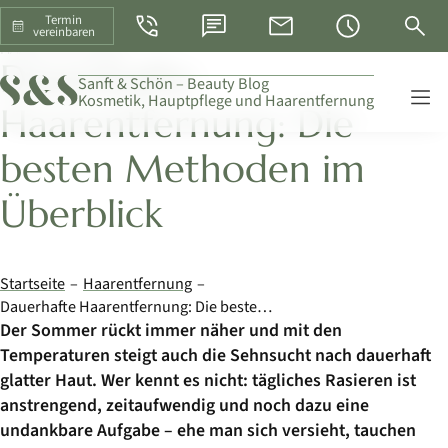
Telefon
WhatsApp
E-Mail
Öffnungszeiten
Suche
Termin
vereinbaren
HAARENTFERNUNG
Dauerhafte
Skip
Sanft & Schön – Beauty Blog
Kosmetik, Hauptpflege und Haarentfernung
Navigati
Haarentfernung: Die
besten Methoden im
Überblick
Startseite
Haarentfernung
Dauerhafte Haarentfernung: Die besten Methoden im Überblick
Der Sommer rückt immer näher und mit den
Temperaturen steigt auch die Sehnsucht nach dauerhaft
glatter Haut. Wer kennt es nicht: tägliches Rasieren ist
anstrengend, zeitaufwendig und noch dazu eine
undankbare Aufgabe – ehe man sich versieht, tauchen