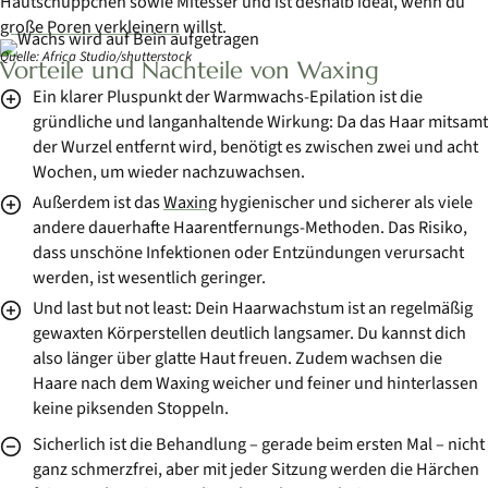
Hautschüppchen sowie Mitesser und ist deshalb ideal, wenn du
große Poren verkleinern
willst.
Quelle: Africa Studio/shutterstock
Vorteile und Nachteile von Waxing
Ein klarer Pluspunkt der Warmwachs-Epilation ist die
gründliche und langanhaltende Wirkung: Da das Haar mitsamt
der Wurzel entfernt wird, benötigt es zwischen zwei und acht
Wochen, um wieder nachzuwachsen.
Außerdem ist das
Waxing
hygienischer und sicherer als viele
andere dauerhafte Haarentfernungs-Methoden. Das Risiko,
dass unschöne Infektionen oder Entzündungen verursacht
werden, ist wesentlich geringer.
Und last but not least: Dein Haarwachstum ist an regelmäßig
gewaxten Körperstellen deutlich langsamer. Du kannst dich
also länger über glatte Haut freuen. Zudem wachsen die
Haare nach dem Waxing weicher und feiner und hinterlassen
keine piksenden Stoppeln.
Sicherlich ist die Behandlung – gerade beim ersten Mal – nicht
ganz schmerzfrei, aber mit jeder Sitzung werden die Härchen