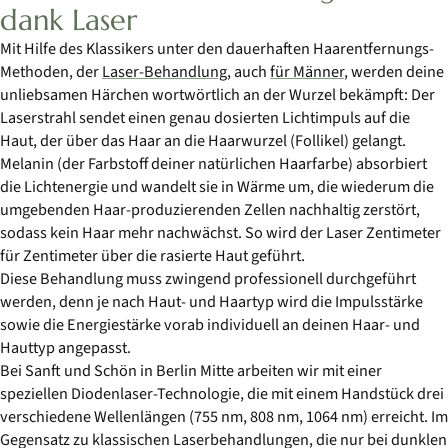
dank Laser
Mit Hilfe des Klassikers unter den dauerhaften Haarentfernungs-
Methoden, der
Laser-Behandlung
, auch
für Männer
, werden deine
unliebsamen Härchen wortwörtlich an der Wurzel bekämpft: Der
Laserstrahl sendet einen genau dosierten Lichtimpuls auf die
Haut, der über das Haar an die Haarwurzel (Follikel) gelangt.
Melanin (der Farbstoff deiner natürlichen Haarfarbe) absorbiert
die Lichtenergie und wandelt sie in Wärme um, die wiederum die
umgebenden Haar-produzierenden Zellen nachhaltig zerstört,
sodass kein Haar mehr nachwächst. So wird der Laser Zentimeter
für Zentimeter über die rasierte Haut geführt.
Diese Behandlung muss zwingend professionell durchgeführt
werden, denn je nach Haut- und Haartyp wird die Impulsstärke
sowie die Energiestärke vorab individuell an deinen Haar- und
Hauttyp angepasst.
Bei Sanft und Schön in Berlin Mitte arbeiten wir mit einer
speziellen Diodenlaser-Technologie, die mit einem Handstück drei
verschiedene Wellenlängen (755 nm, 808 nm, 1064 nm) erreicht. Im
Gegensatz zu klassischen Laserbehandlungen, die nur bei dunklen