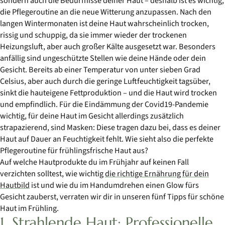
sondern auch die Bedürfnisse deiner Haut – deshalb ist es wichtig,
die Pflegeroutine an die neue Witterung anzupassen. Nach den
langen Wintermonaten ist deine Haut wahrscheinlich trocken,
rissig und schuppig, da sie immer wieder der trockenen
Heizungsluft, aber auch großer Kälte ausgesetzt war. Besonders
anfällig sind ungeschützte Stellen wie deine Hände oder dein
Gesicht. Bereits ab einer Temperatur von unter sieben Grad
Celsius, aber auch durch die geringe Luftfeuchtigkeit tagsüber,
sinkt die hauteigene Fettproduktion – und die Haut wird trocken
und empfindlich. Für die Eindämmung der Covid19-Pandemie
wichtig, für deine Haut im Gesicht allerdings zusätzlich
strapazierend, sind Masken: Diese tragen dazu bei, dass es deiner
Haut auf Dauer an Feuchtigkeit fehlt. Wie sieht also die perfekte
Pflegeroutine für frühlingsfrische Haut aus?
Auf welche Hautprodukte du im Frühjahr auf keinen Fall
verzichten solltest, wie wichtig
die richtige Ernährung für dein
Hautbild
ist und wie du im Handumdrehen einen Glow fürs
Gesicht zauberst, verraten wir dir in unseren fünf Tipps für schöne
Haut im Frühling.
1. Strahlende Haut: Professionelle