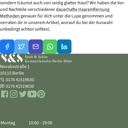
sondern träumst auch von seidig glatter Haut? Wir haben die Vor-
und Nachteile verschiedener
dauerhafte Haarentfernung
Methoden
genauer für dich unter die Lupe genommen und
verraten dir in unserem Artikel, worauf du bei der Auswahl
unbedingt achten solltest.
Novalisstraße 1
10115 Berlin
0176 41519630
Telefon
0176 41519630
WhatsApp
Facebook
Instagram
Twitter
YouTube
Pinterest
Öffnungszeiten
Montag
10:00 - 19:00