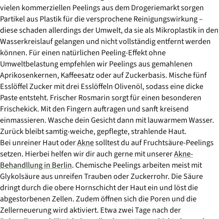
vielen kommerziellen Peelings aus dem Drogeriemarkt sorgen
Partikel aus Plastik für die versprochene Reinigungswirkung –
diese schaden allerdings der Umwelt, da sie als Mikroplastik in den
Wasserkreislauf gelangen und nicht vollständig entfernt werden
können. Für einen natürlichen Peeling-Effekt ohne
Umweltbelastung empfehlen wir Peelings aus gemahlenen
Aprikosenkernen, Kaffeesatz oder auf Zuckerbasis. Mische fünf
Esslöffel Zucker mit drei Esslöffeln Olivenöl, sodass eine dicke
Paste entsteht. Frischer Rosmarin sorgt für einen besonderen
Frischekick. Mit den Fingern auftragen und sanft kreisend
einmassieren. Wasche dein Gesicht dann mit lauwarmem Wasser.
Zurück bleibt samtig-weiche, gepflegte, strahlende Haut.
Bei unreiner Haut oder
Akne
solltest du auf Fruchtsäure-Peelings
setzen. Hierbei helfen wir dir auch gerne mit unserer
Akne-
Behandllung in Berlin
. Chemische Peelings arbeiten meist mit
Glykolsäure aus unreifen Trauben oder Zuckerrohr. Die Säure
dringt durch die obere Hornschicht der Haut ein und löst die
abgestorbenen Zellen. Zudem öffnen sich die Poren und die
Zellerneuerung wird aktiviert. Etwa zwei Tage nach der