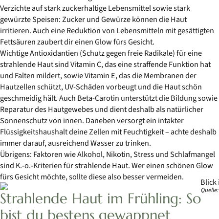
Verzichte auf stark zuckerhaltige Lebensmittel sowie stark
gewürzte Speisen: Zucker und Gewürze können die Haut
irritieren. Auch eine Reduktion von Lebensmitteln mit gesättigten
Fettsäuren zaubert dir einen Glow fürs Gesicht.
Wichtige Antioxidantien (Schutz gegen freie Radikale) für eine
strahlende Haut sind Vitamin C, das eine straffende Funktion hat
und Falten mildert, sowie Vitamin E, das die Membranen der
Hautzellen schützt, UV-Schäden vorbeugt und die Haut schön
geschmeidig hält. Auch Beta-Carotin unterstützt die Bildung sowie
Reparatur des Hautgewebes und dient deshalb als natürlicher
Sonnenschutz von innen. Daneben versorgt ein intakter
Flüssigkeitshaushalt deine Zellen mit Feuchtigkeit – achte deshalb
immer darauf, ausreichend Wasser zu trinken.
Übrigens: Faktoren wie Alkohol, Nikotin, Stress und Schlafmangel
sind K.-o.-Kriterien für strahlende Haut. Wer einen schönen Glow
fürs Gesicht möchte, sollte diese also besser vermeiden.
Quelle
Strahlende Haut im Frühling: So
bist du bestens gewappnet