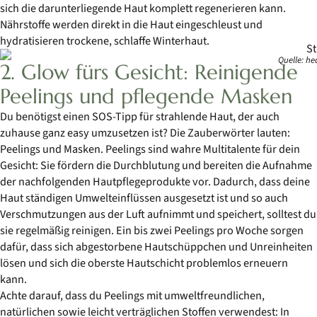
sich die darunterliegende Haut komplett regenerieren kann.
Nährstoffe werden direkt in die Haut eingeschleust und
hydratisieren trockene, schlaffe Winterhaut.
Quelle: h
2. Glow fürs Gesicht: Reinigende
Peelings und pflegende Masken
Du benötigst einen SOS-Tipp für strahlende Haut, der auch
zuhause ganz easy umzusetzen ist? Die Zauberwörter lauten:
Peelings und Masken. Peelings sind wahre Multitalente für dein
Gesicht: Sie fördern die Durchblutung und bereiten die Aufnahme
der nachfolgenden Hautpflegeprodukte vor. Dadurch, dass deine
Haut ständigen Umwelteinflüssen ausgesetzt ist und so auch
Verschmutzungen aus der Luft aufnimmt und speichert, solltest du
sie regelmäßig reinigen. Ein bis zwei Peelings pro Woche sorgen
dafür, dass sich abgestorbene Hautschüppchen und Unreinheiten
lösen und sich die oberste Hautschicht problemlos erneuern
kann.
Achte darauf, dass du Peelings mit umweltfreundlichen,
natürlichen sowie leicht verträglichen Stoffen verwendest: In