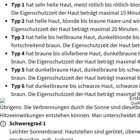
Typ 1
hat sehr helle Haut, meist rötlich bis rötlich-b
Die Eigenschutzzeit der Haut beträgt maximal 15 Minu
Typ 2
hat helle Haut, blonde bis braune Haare und wi
Eigenschutzzeit der Haut beträgt maximal 20 Minuten.
Typ 3
hat helle bis hellbraune Haut, dunkelblonde bi
fortschreitend braun. Die Eigenschutzzeit der Haut be
Typ 4
hat braune bis olivfarbene Haut, dunkelbraune H
braun. Die Eigenschutzzeit der Haut beträgt maximal 
Typ 5
hat dunkelbraune Haut, dunkelbraune bis schwar
braun. Die Eigenschutzzeit der Haut beträgt maximal 
Typ 6
hat dunkelbraune bis schwarze Haut, schwarze H
braun. Die Eigenschutzzeit der Haut beträgt maximal 
Quel
Übrigens: Die Verbrennungen durch die Sonne sind dieselb
Hitzeeinwirkungen entstehen können. Man unterscheidet d
Schweregrad 1
Leichter Sonnenbrand: Hautstellen sind gerötet, überw
geschwollen, evtl. Juckreiz.