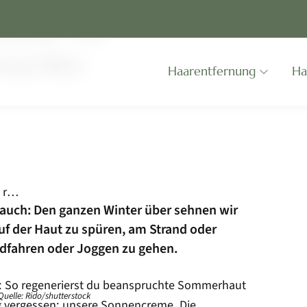
rand: So
pruchte
Skip
Haarentfernung
Ha
Navigation
Erste Hilfe bei Sonnenbrand: So regenerierst du beanspruchte Sommerhaut
auch: Den ganzen Winter über sehnen wir
f der Haut zu spüren, am Strand oder
dfahren oder Joggen zu gehen.
Quelle: Rido/shutterstock
g vergessen: unsere Sonnencreme. Die