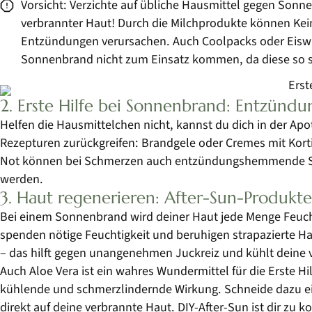
Vorsicht: Verzichte auf übliche Hausmittel gegen Sonn
verbrannter Haut! Durch die Milchprodukte können Ke
Entzündungen verursachen. Auch Coolpacks oder Eiswürf
Sonnenbrand nicht zum Einsatz kommen, da diese so st
2. Erste Hilfe bei Sonnenbrand: Entzü
Helfen die Hausmittelchen nicht, kannst du dich in der Apo
Rezepturen zurückgreifen: Brandgele oder Cremes mit Kor
Not können bei Schmerzen auch entzündungshemmende S
werden.
3. Haut regenerieren: After-Sun-Produkte
Bei einem Sonnenbrand wird deiner Haut jede Menge Feuch
spenden nötige Feuchtigkeit und beruhigen strapazierte Hau
– das hilft gegen unangenehmen Juckreiz und kühlt deine 
Auch Aloe Vera ist ein wahres Wundermittel für die Erste Hi
kühlende und schmerzlindernde Wirkung. Schneide dazu ein B
direkt auf deine verbrannte Haut. DIY-After-Sun ist dir zu k