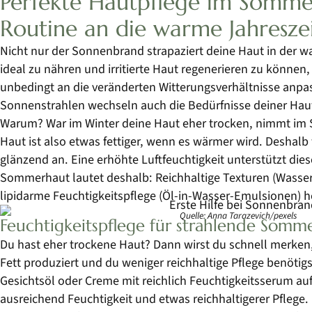
Perfekte Hautpflege im Sommer
Routine an die warme Jahresze
Nicht nur der Sonnenbrand strapaziert deine Haut in der
ideal zu nähren und irritierte Haut regenerieren zu können
unbedingt an die veränderten Witterungsverhältnisse anpa
Sonnenstrahlen wechseln auch die Bedürfnisse deiner H
Warum? War im Winter deine Haut eher trocken, nimmt im 
Haut ist also etwas fettiger, wenn es wärmer wird. Deshalb f
glänzend an. Eine erhöhte Luftfeuchtigkeit unterstützt diese
Sommerhaut lautet deshalb: Reichhaltige Texturen (Wasser
lipidarme Feuchtigkeitspflege (Öl-in-Wasser-Emulsionen) 
Quelle: Anna Tarazevich/pexels
Feuchtigkeitspflege für strahlende Som
Du hast eher trockene Haut? Dann wirst du schnell merke
Fett produziert und du weniger reichhaltige Pflege benötigs
Gesichtsöl oder Creme mit reichlich Feuchtigkeitsserum au
ausreichend Feuchtigkeit und etwas reichhaltigerer Pflege.