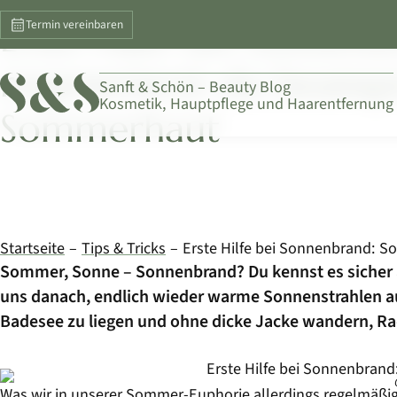
HAUT
Erste Hilfe bei Sonnenb
Termin vereinbaren
regenerierst du beans
Sanft & Schön – Beauty Blog
Kosmetik, Hauptpflege und Haarentfernung
Sommerhaut
Startseite
Tips & Tricks
Sommer, Sonne – Sonnenbrand? Du kennst es sicher 
uns danach, endlich wieder warme Sonnenstrahlen au
Badesee zu liegen und ohne dicke Jacke wandern, Ra
Was wir in unserer Sommer-Euphorie allerdings regelmäßi