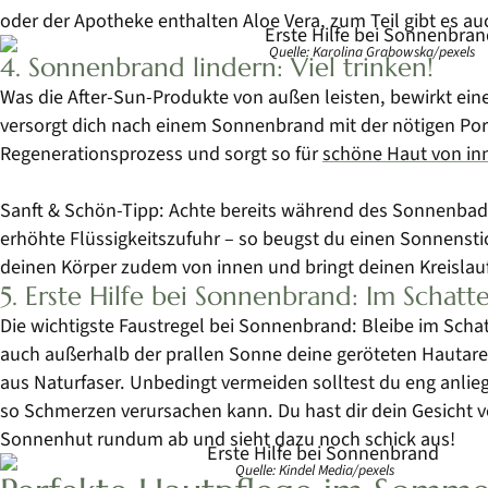
oder der Apotheke enthalten Aloe Vera, zum Teil gibt es au
Quelle: Karolina Grabowska/pexels
4. Sonnenbrand lindern: Viel trinken!
Was die After-Sun-Produkte von außen leisten, bewirkt ein
versorgt dich nach einem Sonnenbrand mit der nötigen Port
Regenerationsprozess und sorgt so für
schöne Haut von in
Sanft & Schön-Tipp: Achte bereits während des Sonnenbade
erhöhte Flüssigkeitszufuhr – so beugst du einen Sonnenst
deinen Körper zudem von innen und bringt deinen Kreislau
5. Erste Hilfe bei Sonnenbrand: Im Schatt
Die wichtigste Faustregel bei Sonnenbrand: Bleibe im Schat
auch außerhalb der prallen Sonne deine geröteten Hautareal
aus Naturfaser. Unbedingt vermeiden solltest du eng anlie
so Schmerzen verursachen kann. Du hast dir dein Gesicht v
Sonnenhut rundum ab und sieht dazu noch schick aus!
Quelle: Kindel Media/pexels