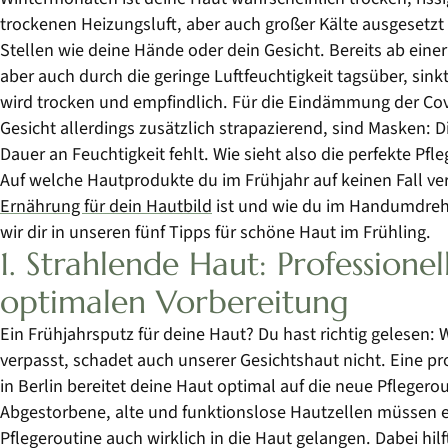
trockenen Heizungsluft, aber auch großer Kälte ausgesetzt
Stellen wie deine Hände oder dein Gesicht. Bereits ab eine
aber auch durch die geringe Luftfeuchtigkeit tagsüber, sin
wird trocken und empfindlich. Für die Eindämmung der Cov
Gesicht allerdings zusätzlich strapazierend, sind Masken: D
Dauer an Feuchtigkeit fehlt. Wie sieht also die perfekte Pfl
Auf welche Hautprodukte du im Frühjahr auf keinen Fall ver
Ernährung für dein Hautbild
ist und wie du im Handumdrehe
wir dir in unseren fünf Tipps für schöne Haut im Frühling.
1. Strahlende Haut: Professione
optimalen Vorbereitung
Ein Frühjahrsputz für deine Haut? Du hast richtig gelese
verpasst, schadet auch unserer Gesichtshaut nicht. Eine pr
in Berlin bereitet deine Haut optimal auf die neue Pflegero
Abgestorbene, alte und funktionslose Hautzellen müssen e
Pflegeroutine auch wirklich in die Haut gelangen. Dabei hilf