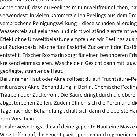
Achte darauf, dass du Peelings mit umweltfreundlichen, nat
verwendest: In vielen kommerziellen Peelings aus dem Droge
versprochene Reinigungswirkung – diese schaden allerdings
Wasserkreislauf gelangen und nicht vollständig entfernt w
Effekt ohne Umweltbelastung empfehlen wir Peelings aus 
auf Zuckerbasis. Mische fünf Esslöffel Zucker mit drei Esslö
entsteht. Frischer Rosmarin sorgt für einen besonderen Fri
kreisend einmassieren. Wasche dein Gesicht dann mit lau
gepflegte, strahlende Haut.
Bei unreiner Haut oder
Akne
solltest du auf Fruchtsäure-Pee
mit unserer
Akne-Behandllung in Berlin
. Chemische Peeling
Trauben oder Zuckerrohr. Die Säure dringt durch die obere 
abgestorbenen Zellen. Zudem öffnen sich die Poren und die
Tage nach der Behandlung schält sich dann die oberste H
zum Vorschein.
Idealerweise trägst du auf deine gepeelte Haut eine Mask
Wirkstoffen auf, die Feuchtigkeit spenden und regenerieren