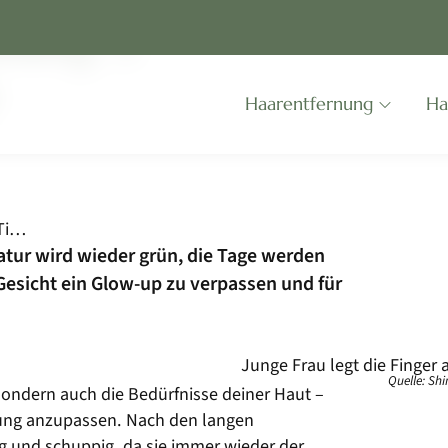
ling: 5
Skip
Haarentfernung
Ha
Navigation
Strahlende Haut im Frühling: 5 Tipps für dein Glow-up
atur wird wieder grün, die Tage werden
 Gesicht ein Glow-up zu verpassen und für
Quelle: Sh
sondern auch die Bedürfnisse deiner Haut –
erung anzupassen. Nach den langen
ig und schuppig, da sie immer wieder der