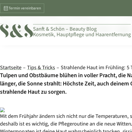
HAUT
Strahlende Haut im Früh
Termin vereinbaren
Tipps für dein Glow-up
Sanft & Schön – Beauty Blog
Kosmetik, Hauptpflege und Haarentfernung
Startseite
Tips & Tricks
Tulpen und Obstbäume blühen in voller Pracht, die N
länger, die Sonne strahlt: Höchste Zeit, auch deinem
strahlende Haut zu sorgen.
Mit dem Frühjahr ändern sich nicht nur die Temperaturen, 
deshalb ist es wichtig, die Pflegeroutine an die neue Witt
Wintermonaten ist deine Haut wahrscheinlich trocken, riss