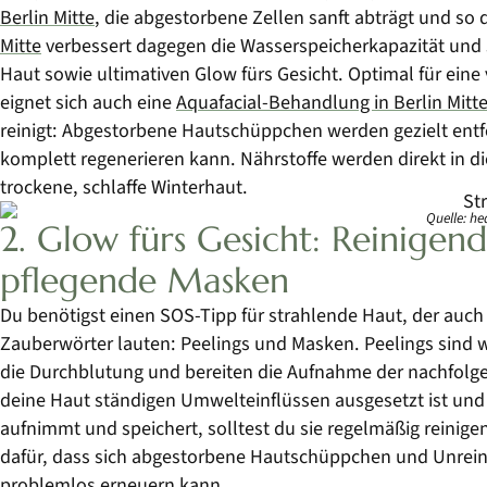
Berlin Mitte
, die abgestorbene Zellen sanft abträgt und so 
Mitte
verbessert dagegen die Wasserspeicherkapazität und so
Haut sowie ultimativen Glow fürs Gesicht. Optimal für eine
eignet sich auch eine
Aquafacial-Behandlung in Berlin Mitt
reinigt: Abgestorbene Hautschüppchen werden gezielt entfe
komplett regenerieren kann. Nährstoffe werden direkt in d
trockene, schlaffe Winterhaut.
Quelle: h
2. Glow fürs Gesicht: Reinigen
pflegende Masken
Du benötigst einen SOS-Tipp für strahlende Haut, der auch
Zauberwörter lauten: Peelings und Masken. Peelings sind wa
die Durchblutung und bereiten die Aufnahme der nachfolg
deine Haut ständigen Umwelteinflüssen ausgesetzt ist und
aufnimmt und speichert, solltest du sie regelmäßig reinige
dafür, dass sich abgestorbene Hautschüppchen und Unreinh
problemlos erneuern kann.