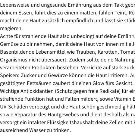
Lebensweise und ungesunde Ernährung aus dem Takt gebrac
deinem Essen, führt dies zu einem matten, fahlen Teint, R
macht deine Haut zusätzlich empfindlich und lässt sie stä
reagieren.
Achte für strahlende Haut also unbedingt auf deine Ernähr
Gemüse zu dir nehmen, damit deine Haut von innen mit alle
Basenbildende Lebensmittel wie Trauben, Karotten, Tomat
Organismus nicht übersäuert. Zudem sollte deine Nahrung
verarbeiteten Produkten bestehen. Verzichte auf stark zuc
Speisen: Zucker und Gewürze können die Haut irritieren. 
gesättigten Fettsäuren zaubert dir einen Glow fürs Gesicht.
Wichtige Antioxidantien (Schutz gegen freie Radikale) für e
straffende Funktion hat und Falten mildert, sowie Vitamin
UV-Schäden vorbeugt und die Haut schön geschmeidig hält.
sowie Reparatur des Hautgewebes und dient deshalb als n
versorgt ein intakter Flüssigkeitshaushalt deine Zellen mit
ausreichend Wasser zu trinken.