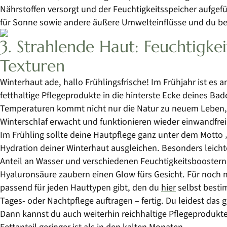
Nährstoffen versorgt und der Feuchtigkeitsspeicher aufgef
für Sonne sowie andere äußere Umwelteinflüsse und du be
3. Strahlende Haut: Feuchtigkei
Texturen
Winterhaut ade, hallo Frühlingsfrische! Im Frühjahr ist es 
fetthaltige Pflegeprodukte in die hinterste Ecke deines B
Temperaturen kommt nicht nur die Natur zu neuem Leben,
Winterschlaf erwacht und funktionieren wieder einwandfre
Im Frühling sollte deine Hautpflege ganz unter dem Motto ‚
Hydration deiner Winterhaut ausgleichen. Besonders leic
Anteil an Wasser und verschiedenen Feuchtigkeitsboostern 
Hyaluronsäure zaubern einen Glow fürs Gesicht. Für noch m
passend für jeden Hauttypen gibt, den du
hier
selbst besti
Tages- oder Nachtpflege auftragen – fertig. Du leidest das
Dann kannst du auch weiterhin reichhaltige Pflegeprodukte
Fettanteil geringer ist als in den kalten Monaten.