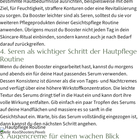
bestimmte Hautbedürfnisse ausrichten, beispielsweise mit dem
Ziel, für Feuchtigkeit, straffere Konturen oder eine Revitalisierung
zu sorgen. Da Booster leichter sind als Seren, solltest du sie vor
weiteren Pflegeprodukten deiner Gesichtspflege Routine
anwenden. Übrigens musst du Booster nicht jeden Tag in dein
Skincare-Ritual einbinden, sondern kannst auch je nach Bedarf
darauf zurückgreifen.
4. Seren als wichtiger Schritt der Hautpflege
Routine
Wenn du deinen Booster eingearbeitet hast, kannst du morgens
und abends ein für deine Haut passendes Serum verwenden.
Dessen Konsistenz ist dünner als die von Tages- und Nachtcremes
und verfügt über eine höhere Wirkstoffkonzentration. Die leichte
Textur des Serums dringt tief in die Haut ein und kann dort ihre
volle Wirkung entfalten. Gib einfach ein paar Tropfen des Serums
auf deine Handflächen und massiere es so sanft in die
Gesichtshaut ein. Warte, bis das Serum vollständig eingezogen ist,
dann kannst du den nächsten Schritt angehen.
Quelle: KoolShooters/Pexels
5. Augencreme für einen wachen Blick