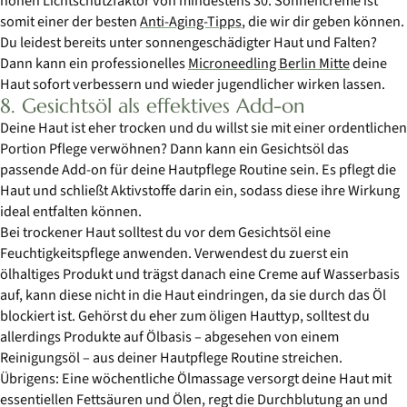
hohen Lichtschutzfaktor von mindestens 30. Sonnencreme ist
somit einer der besten
Anti-Aging-Tipps
, die wir dir geben können.
Du leidest bereits unter sonnengeschädigter Haut und Falten?
Dann kann ein professionelles
Microneedling Berlin Mitte
deine
Haut sofort verbessern und wieder jugendlicher wirken lassen.
8. Gesichtsöl als effektives Add-on
Deine Haut ist eher trocken und du willst sie mit einer ordentlichen
Portion Pflege verwöhnen? Dann kann ein Gesichtsöl das
passende Add-on für deine Hautpflege Routine sein. Es pflegt die
Haut und schließt Aktivstoffe darin ein, sodass diese ihre Wirkung
ideal entfalten können.
Bei trockener Haut solltest du vor dem Gesichtsöl eine
Feuchtigkeitspflege anwenden. Verwendest du zuerst ein
ölhaltiges Produkt und trägst danach eine Creme auf Wasserbasis
auf, kann diese nicht in die Haut eindringen, da sie durch das Öl
blockiert ist. Gehörst du eher zum öligen Hauttyp, solltest du
allerdings Produkte auf Ölbasis – abgesehen von einem
Reinigungsöl – aus deiner Hautpflege Routine streichen.
Übrigens: Eine wöchentliche Ölmassage versorgt deine Haut mit
essentiellen Fettsäuren und Ölen, regt die Durchblutung an und