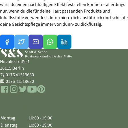
wirst du einen nachhaltigen Effekt feststellen können – allerdings
nur, wenn du die für deine Haut passenden Produkte und
Inhaltsstoffe verwendest. Informiere dich ausführlich und schichte
deine Gesichtspflege immer von dünn- zu dickflüssig.
Novalisstraße 1
10115 Berlin
0176 41519630
Telefon
0176 41519630
WhatsApp
Facebook
Instagram
Twitter
YouTube
Pinterest
Öffnungszeiten
Montag
10:00 - 19:00
Dienstag
10:00 - 19:00