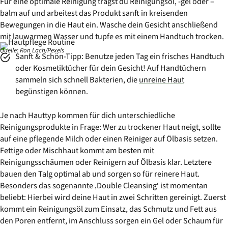
Für eine optimale Reinigung trägst du Reinigungsöl, -gel oder –
balm auf und arbeitest das Produkt sanft in kreisenden
Bewegungen in die Haut ein. Wasche dein Gesicht anschließend
mit lauwarmen Wasser und tupfe es mit einem Handtuch trocken.
Quelle: Ron Lach/Pexels
Sanft & Schön-Tipp: Benutze jeden Tag ein frisches Handtuch
oder Kosmetiktücher für dein Gesicht! Auf Handtüchern
sammeln sich schnell Bakterien, die
unreine Haut
begünstigen können.
Je nach Hauttyp kommen für dich unterschiedliche
Reinigungsprodukte in Frage: Wer zu trockener Haut neigt, sollte
auf eine pflegende Milch oder einen Reiniger auf Ölbasis setzen.
Fettige oder Mischhaut kommt am besten mit
Reinigungsschäumen oder Reinigern auf Ölbasis klar. Letztere
bauen den Talg optimal ab und sorgen so für reinere Haut.
Besonders das sogenannte ‚Double Cleansing‘ ist momentan
beliebt: Hierbei wird deine Haut in zwei Schritten gereinigt. Zuerst
kommt ein Reinigungsöl zum Einsatz, das Schmutz und Fett aus
den Poren entfernt, im Anschluss sorgen ein Gel oder Schaum für