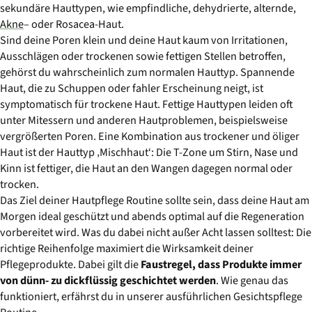
sekundäre Hauttypen, wie empfindliche, dehydrierte, alternde,
Akne
– oder Rosacea-Haut.
Sind deine Poren klein und deine Haut kaum von Irritationen,
Ausschlägen oder trockenen sowie fettigen Stellen betroffen,
gehörst du wahrscheinlich zum normalen Hauttyp. Spannende
Haut, die zu Schuppen oder fahler Erscheinung neigt, ist
symptomatisch für trockene Haut. Fettige Hauttypen leiden oft
unter Mitessern und anderen Hautproblemen, beispielsweise
vergrößerten Poren. Eine Kombination aus trockener und öliger
Haut ist der Hauttyp ‚Mischhaut‘: Die T-Zone um Stirn, Nase und
Kinn ist fettiger, die Haut an den Wangen dagegen normal oder
trocken.
Das Ziel deiner Hautpflege Routine sollte sein, dass deine Haut am
Morgen ideal geschützt und abends optimal auf die Regeneration
vorbereitet wird. Was du dabei nicht außer Acht lassen solltest: Die
richtige Reihenfolge maximiert die Wirksamkeit deiner
Pflegeprodukte. Dabei gilt die
Faustregel, dass Produkte immer
von dünn- zu dickflüssig geschichtet werden
. Wie genau das
funktioniert, erfährst du in unserer ausführlichen Gesichtspflege