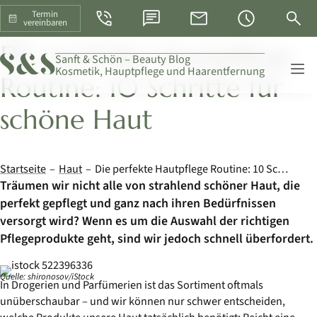
Telefon
WhatsApp
E-Mail
Öffnungszeiten
Suche
Termin
vereinbaren
HAUT
Die perfekte Hautpflege
Skip
Sanft & Schön – Beauty Blog
Kosmetik, Hauptpflege und Haarentfernung
Navigati
Routine: 10 Schritte für
schöne Haut
Startseite
Haut
Die perfekte Hautpflege Routine: 10 Schritte für schöne Haut
Träumen wir nicht alle von strahlend schöner Haut, die
perfekt gepflegt und ganz nach ihren Bedürfnissen
versorgt wird? Wenn es um die Auswahl der richtigen
Pflegeprodukte geht, sind wir jedoch schnell überfordert.
Quelle: shironosov/iStock
In Drogerien und Parfümerien ist das Sortiment oftmals
unüberschaubar – und wir können nur schwer entscheiden,